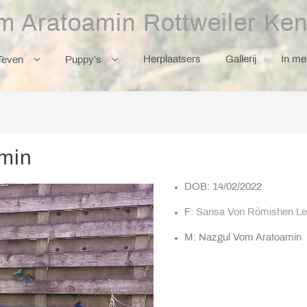
m Aratoamin Rottweiler Ken
Herplaatsers
Gallerij
In m
Teven
Puppy’s
amin
DOB: 14/02/2022
F:
Sansa Von Römishen Le
M: Nazgul Vom Aratoamin