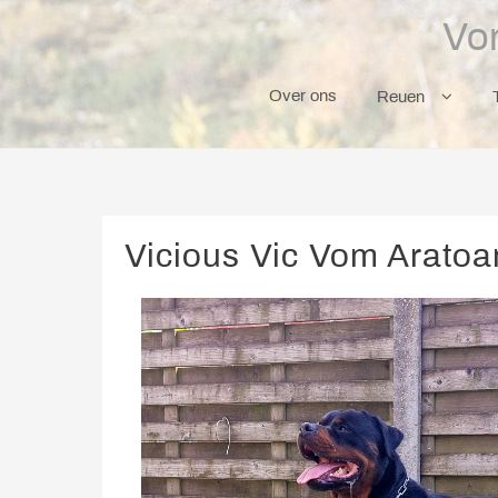
Skip
Vo
to
content
Over ons
Reuen
Vicious Vic Vom Arato