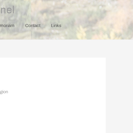
nel
emoriam
Contact
Links
gion